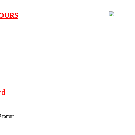
COURS
0
rd
 fortuit